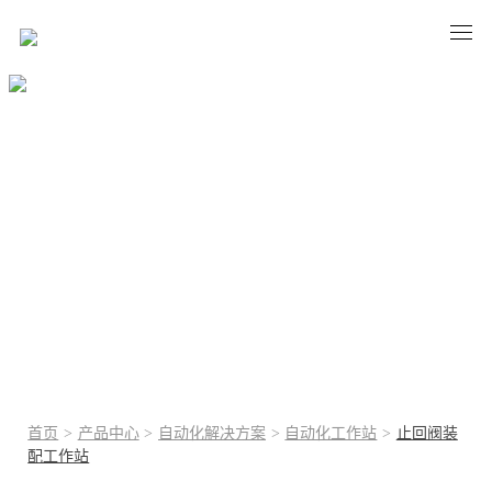
止回阀装配工作站
塑胶焊接前沿技术典范!
首页
>
产品中心
>
自动化解决方案
>
自动化工作站
>
止回阀装
配工作站